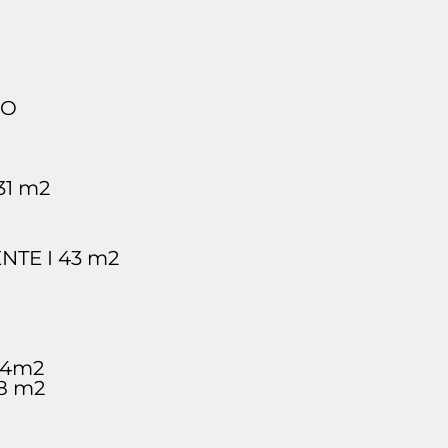
SO
31 m2
NTE I 43 m2
84m2
98 m2