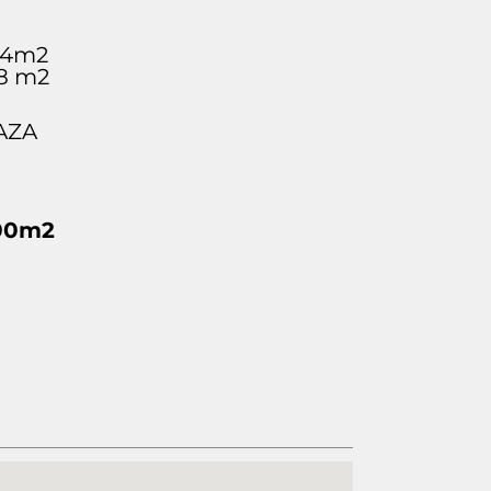
84m2
98 m2
AZA
00m2