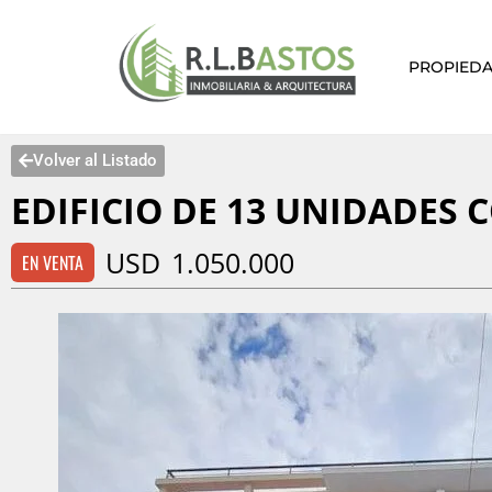
Saltar
PROPIED
al
contenido
Volver al Listado
EDIFICIO DE 13 UNIDADES 
USD
1.050.000
EN VENTA