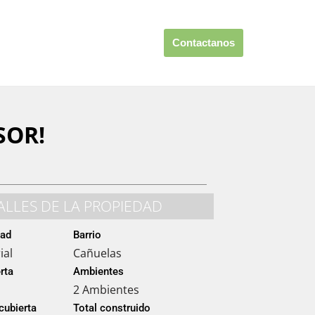
G
Contactanos
SOR!
ALLES DE LA PROPIEDAD
dad
Barrio
ial
Cañuelas
rta
Ambientes
2 Ambientes
cubierta
Total construido