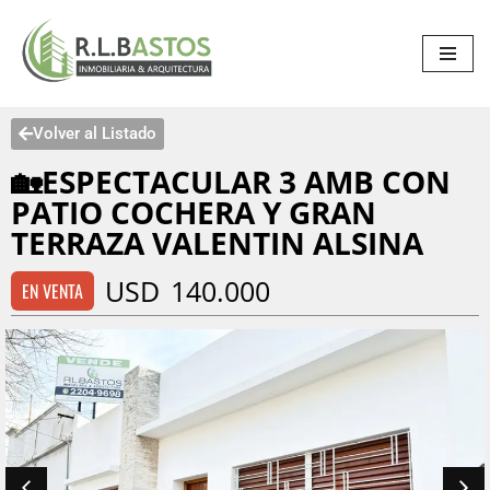
Saltar
al
contenido
Volver al Listado
🏡ESPECTACULAR 3 AMB CON
PATIO COCHERA Y GRAN
TERRAZA VALENTIN ALSINA
USD
140.000
EN VENTA