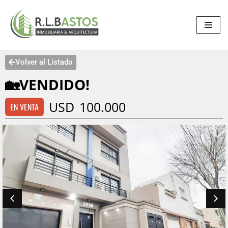
Saltar
al
contenido
Volver al Listado
🏡VENDIDO!
USD
100.000
EN VENTA