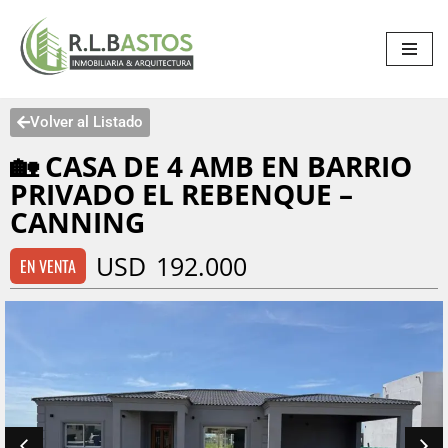
Saltar
al
contenido
Volver al Listado
🏡 CASA DE 4 AMB EN BARRIO
PRIVADO EL REBENQUE –
CANNING
USD
192.000
EN VENTA