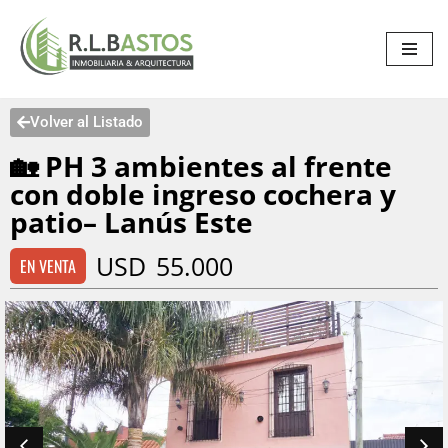
Saltar
al
contenido
Volver al Listado
🏡 PH 3 ambientes al frente
con doble ingreso cochera y
patio– Lanús Este
USD
55.000
EN VENTA