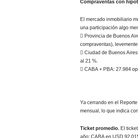
Compraventas con hipot
El mercado inmobiliario m
una participación algo me
 Provincia de Buenos Aire
compraventas), levemente 
 Ciudad de Buenos Aires:
al 21 %.
 CABA + PBA: 27.984 op
Ya cerrando en el Reporte 
mensual, lo que indica con
Ticket promedio.
El tick
año: CABA en USD 92.015 