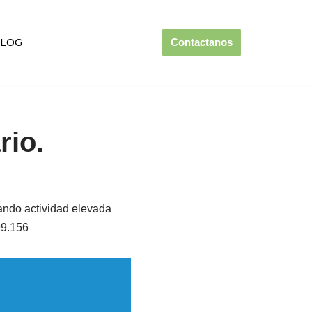
BLOG
Contactanos
rio.
ando actividad elevada
99.156